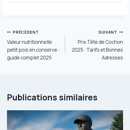
Navigation
PRÉCÉDENT
SUIVANT
Valeur nutritionnelle
Prix Tête de Cochon
de
petit pois en conserve :
2025 : Tarifs et Bonnes
l’article
guide complet 2025
Adresses
Publications similaires