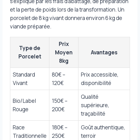
s’explique par les frais d’abattage, de préparation
et la perte de poids lors de la transformation. Un
porcelet de 8 kg vivant donnera environ 6 kg de
viande préparée.
Prix
Type de
Moyen
Avantages
Porcelet
8kg
Standard
80€ –
Prix accessible,
Vivant
120€
disponibilité
Qualité
Bio/Label
150€ –
supérieure,
Rouge
200€
traçabilité
Race
180€ –
Goût authentique,
Traditionnelle
250€
terroir