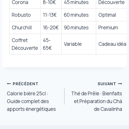
Corona
8-10€
45 minutes
Découverte
Robusto
11-13€
60 minutes
Optimal
Churchill
16-20€
90 minutes
Premium
Coffret
45-
Variable
Cadeau idéal
Découverte
65€
Navigation
PRÉCÉDENT
SUIVANT
Calorie bière 25cl :
Thé de Prêle : Bienfaits
de
Guide complet des
et Préparation du Chá
l’article
apports énergétiques
de Cavalinha