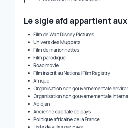
Le sigle afd appartient au
Film de Walt Disney Pictures
Univers des Muppets
Film de marionnettes
Film parodique
Road movie
Film inscrit au National Film Registry
Afrique
Organisation non gouvernementale envir
Organisation non gouvernementale interna
Abidjan
Ancienne capitale de pays
Politique africaine de la France
Liste de villes par pays