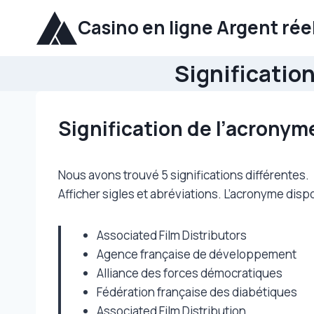
Aller
Casino en ligne Argent rée
au
contenu
Significatio
Signification de l’acronym
Nous avons trouvé 5 significations différentes.
Afficher sigles et abréviations. L’acronyme dispo
Associated Film Distributors
Agence française de développement
Alliance des forces démocratiques
Fédération française des diabétiques
Associated Film Distribution