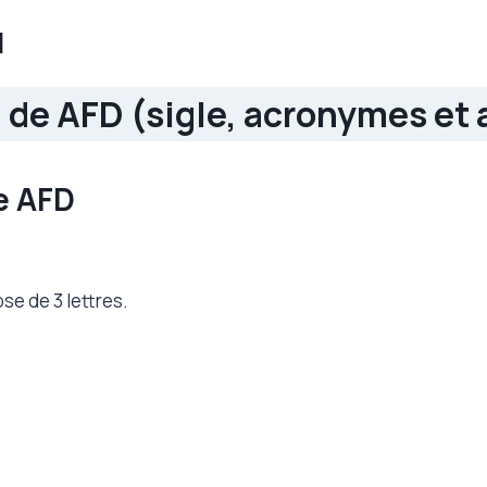
l
n de AFD (sigle, acronymes et 
e AFD
se de 3 lettres.